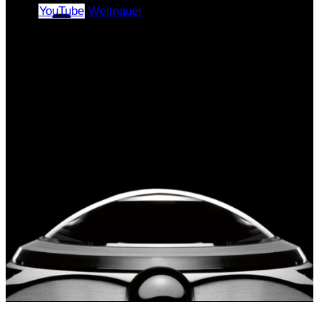
YouTube
Weitnauer
Copyright © 2024–2026 |
«ЭлПиАй РУС» All rights
reserved.