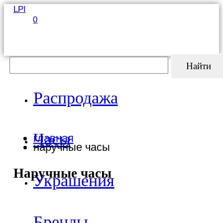
LPI
0
Найти
Распродажа
Часы
главная
наручные часы
Наручные часы
Украшения
Бренды