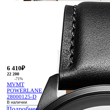
6 410
₽
22 200
-71%
MVMT
POWERLANE
28000125-D
В наличии
Подробнее