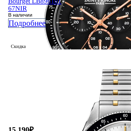
Bourget
LB896101
67NIR
В наличии
Подробнее
Скидка
15 190
₽