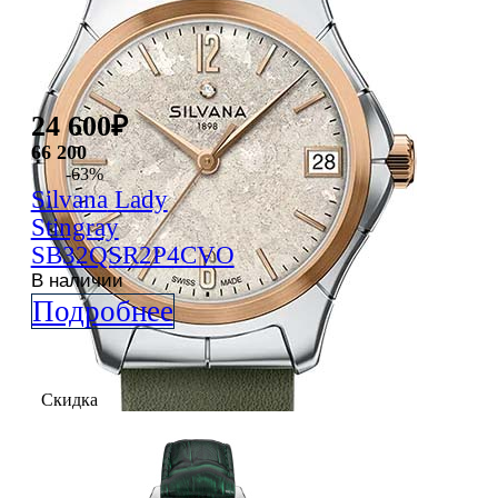
24 600
₽
66 200
-63%
Silvana
Lady
Stingray
SB32QSR2P4CVO
В наличии
Подробнее
Скидка