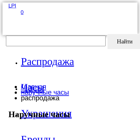
LPI
0
Найти
Распродажа
Часы
главная
наручные часы
распродажа
Украшения
Наручные часы
Бренды