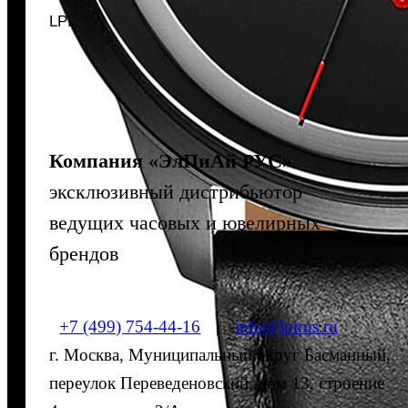
LPI
Компания «ЭлПиАй РУС»
эксклюзивный дистрибьютор
ведущих часовых и ювелирных
брендов
+7 (499) 754-44-16
|
info@lpirus.ru
г. Москва, Муниципальный округ Басманный,
переулок Переведеновский, дом 13, строение