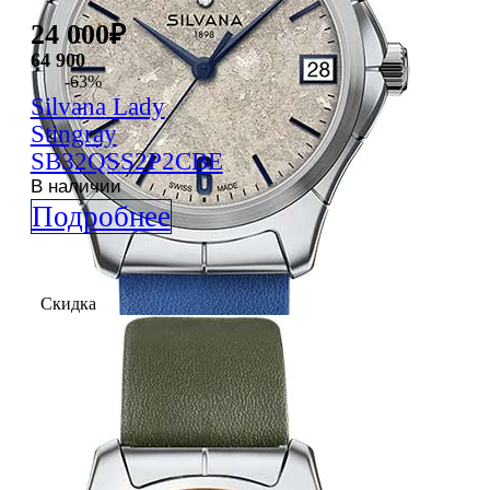
24 000
₽
64 900
-63%
Silvana
Lady
Stingray
SB32QSS2P2CBE
В наличии
Подробнее
Скидка