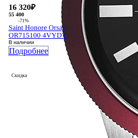
16 320
₽
55 400
-71%
Saint Honore
Orsay
OR715100 4VYDT
В наличии
Подробнее
Скидка