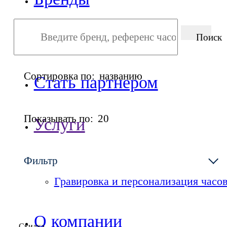
Точки продаж
Поиск
Сортировка по:
названию
Стать партнером
Показывать по:
20
Услуги
Сервисный центр
Фильтр
Гравировка и персонализация часо
О компании
Скидка