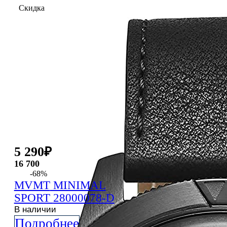
Скидка
5 290
₽
16 700
-68%
MVMT
MINIMAL
SPORT
28000078-D
В наличии
Подробнее