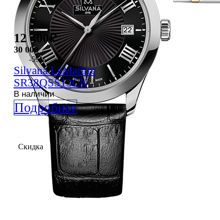
12 400
₽
30 000
-59%
Silvana
LeMarbre
SR38QSS13CN
В наличии
Подробнее
Скидка