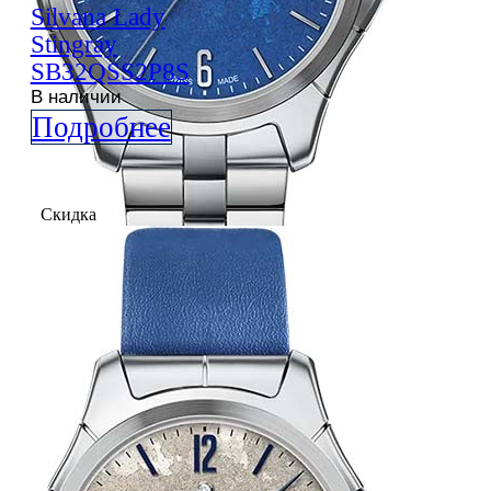
Silvana
Lady
Stingray
SB32QSS2P8S
В наличии
Подробнее
Скидка