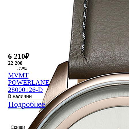
6 210
₽
22 200
-72%
MVMT
POWERLANE
28000126-D
В наличии
Подробнее
Скидка