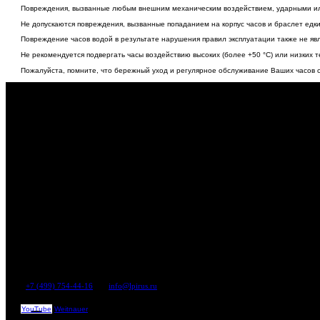
Повреждения, вызванные любым внешним механическим воздействием, ударными ил
Не допускаются повреждения, вызванные попаданием на корпус часов и браслет едких
Повреждение часов водой в результате нарушения правил эксплуатации также не яв
Не рекомендуется подвергать часы воздействию высоких (более +50 °C) или низких т
Пожалуйста, помните, что бережный уход и регулярное обслуживание Ваших часов с
LPI
Компания «ЭлПиАй РУС»
эксклюзивный дистрибьютор
ведущих часовых и ювелирных брендов
+7 (499) 754-44-16
|
info@lpirus.ru
г. Москва, Муниципальный округ Басманный, переулок Переведеновский, дом 13, стр
YouTube
Weitnauer
Copyright © 2024–2026 | «ЭлПиАй РУС» All rights reserved.