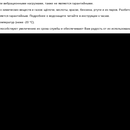
и вибрационными нагрузками, также не являются гарантийными.
 химических веществ и газов: щёлочи, кислоты, краски, бензина, ртути и их паров. Разби
ляется гарантийным. Подробнее о водозащите читайте в инструкции к часам.
емператур (ниже -20 °C).
пособствуют увеличению их срока службы и обеспечивают Вам радость от их использован
оение 4, помещение 2/А