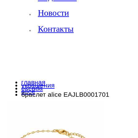
Новости
Контакты
главная
украшения
escada
alice
браслет alice EAJLB0001701