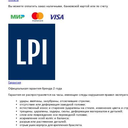
Вы можете оплатить заказ наличными, банковской картой или по счету.
Гарантия
Официальная гарантия бренда 2 года
Гарантия не распространяется на часы, имеющие следы нарушения правил эксплуат
удары, вмятины, зазубрины, отскочившие стрелки;
отсутствие или деформация заводной головки;
естественный износ и старение (царапины на стекле, изменение цвета и с
трещины, царапины, задиры, сколы, деформации материалов и деталей;
слом или повреждение оси переводной головки;
искривление осей колёс и баланса;
разрыв или растяжение деталей;
отрыв ушек корпуса для крепления браслета.