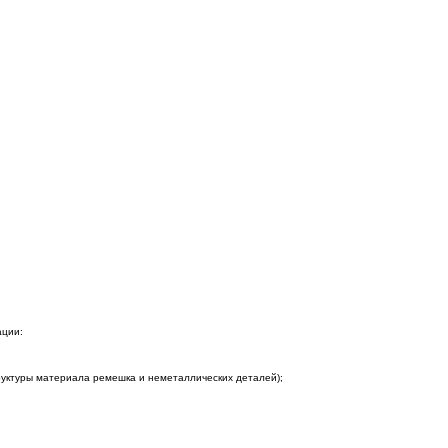
ации:
труктуры материала ремешка и неметаллических деталей);