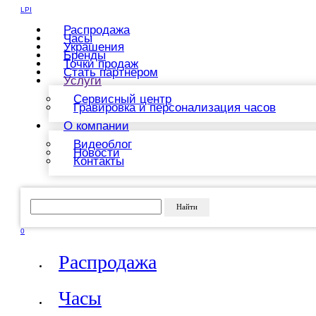
LPI
Распродажа
Часы
Украшения
Бренды
Точки продаж
Стать партнером
Услуги
Сервисный центр
Гравировка и персонализация часов
О компании
Видеоблог
Новости
Контакты
Найти
0
Распродажа
Часы