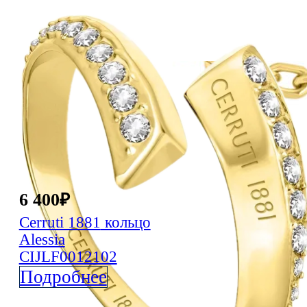
6 400
₽
Cerruti 1881
кольцо
Alessia
CIJLF0012102
Подробнее