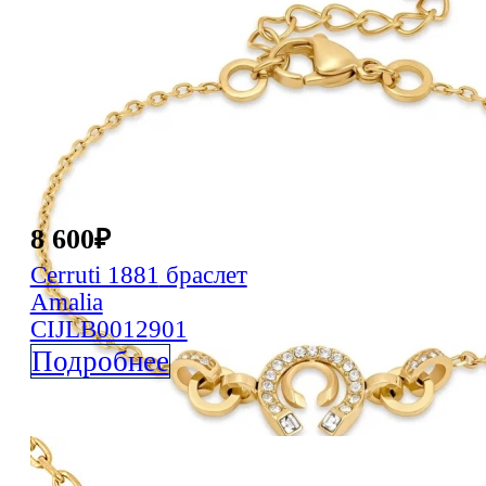
8 600
₽
Cerruti 1881
браслет
Amalia
CIJLB0012901
Подробнее