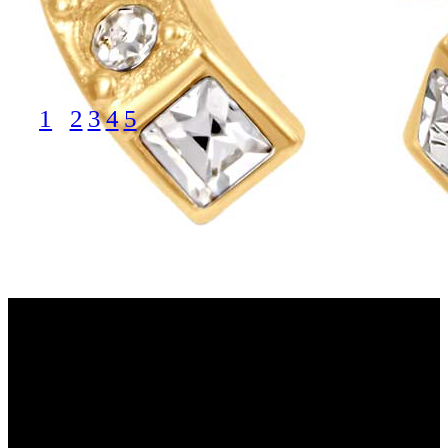
1
2
3
4
5
LPI