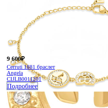
9 600
₽
Cerruti 1881
браслет
Angela
CIJLB0011201
Подробнее