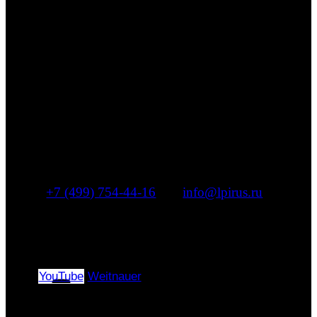
Компания «ЭлПиАй РУС»
эксклюзивный дистрибьютор
ведущих часовых и ювелирных
брендов
+7 (499) 754-44-16
|
info@lpirus.ru
г. Москва, Муниципальный округ Басманный,
переулок Переведеновский, дом 13, строение
4, помещение 2/А
YouTube
Weitnauer
Copyright © 2024–2026 |
«ЭлПиАй РУС» All rights