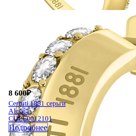
8 600
₽
Cerruti 1881
серьги
Alessia
CIJLE0012101
Подробнее