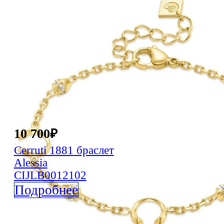
10 700
₽
Cerruti 1881
браслет
Alessia
CIJLB0012102
Подробнее