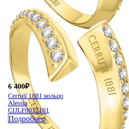
6 400
₽
Cerruti 1881
кольцо
Alessia
CIJLF0012101
Подробнее