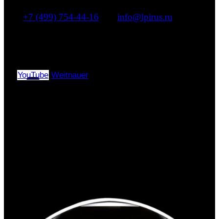
+7 (499) 754-44-16
|
info@lpirus.ru
г. Москва, Муниципальный округ Басманный,
переулок Переведеновский, дом 13, строение
4, помещение 2/А
YouTube
Weitnauer
Copyright © 2024–2026 |
«ЭлПиАй РУС» All rights
reserved.