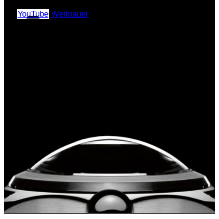
4, помещение 2/А
YouTube
Weitnauer
Copyright © 2024–2026 |
«ЭлПиАй РУС» All rights
reserved.