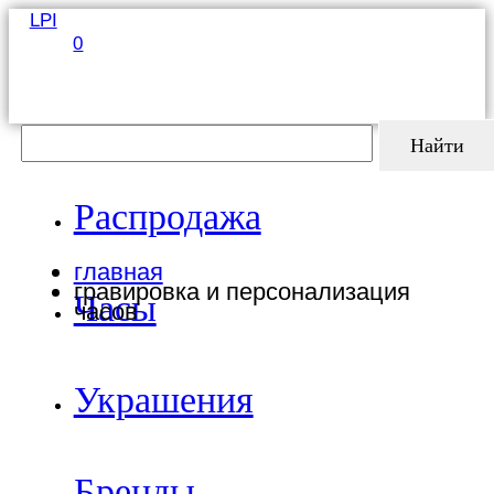
LPI
0
Найти
Распродажа
главная
гравировка и персонализация
Часы
часов
Украшения
Бренды