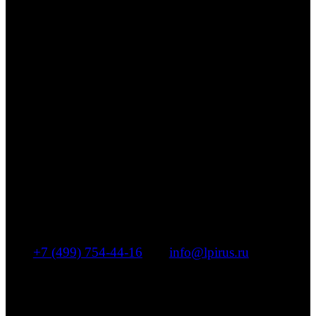
LPI
Компания «ЭлПиАй РУС»
эксклюзивный дистрибьютор
ведущих часовых и ювелирных
брендов
+7 (499) 754-44-16
|
info@lpirus.ru
г. Москва, Муниципальный округ Басманный,
переулок Переведеновский, дом 13, строение